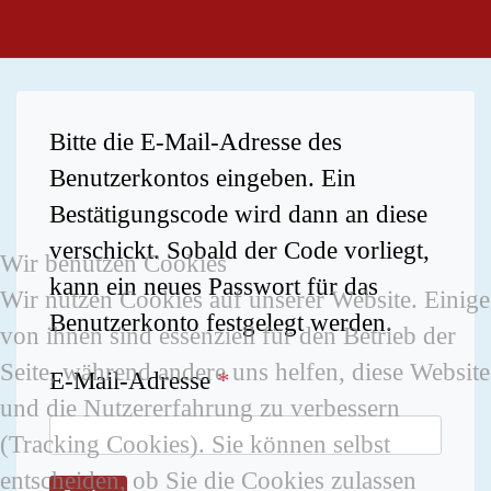
Bitte die E-Mail-Adresse des
Benutzerkontos eingeben. Ein
Bestätigungscode wird dann an diese
verschickt. Sobald der Code vorliegt,
Wir benutzen Cookies
kann ein neues Passwort für das
Wir nutzen Cookies auf unserer Website. Einige
Benutzerkonto festgelegt werden.
von ihnen sind essenziell für den Betrieb der
Seite, während andere uns helfen, diese Website
E-Mail-Adresse
*
und die Nutzererfahrung zu verbessern
(Tracking Cookies). Sie können selbst
entscheiden, ob Sie die Cookies zulassen