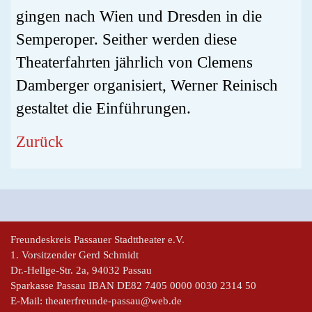
gingen nach Wien und Dresden in die
Semperoper. Seither werden diese
Theaterfahrten jährlich von Clemens
Damberger organisiert, Werner Reinisch
gestaltet die Einführungen.
Zurück
Freundeskreis Passauer Stadttheater e.V.
1. Vorsitzender Gerd Schmidt
Dr.-Hellge-Str. 2a, 94032 Passau
Sparkasse Passau IBAN DE82 7405 0000 0030 2314 50
E-Mail: theaterfreunde-passau@web.de