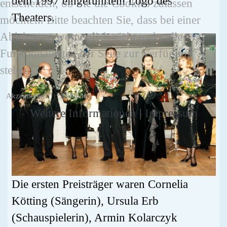
dem 1997 eingeführtem Logo des
entscheiden, ob Sie die Cookies zulassen
Theaters.
möchten. Bitte beachten Sie, dass bei einer
Ablehnung womöglich nicht mehr alle
Funktionalitäten der Seite zur Verfügung
stehen.
Akzeptieren
Ablehnen
Weitere Informationen
|
Impressum
Die ersten Preisträger waren Cornelia
Kötting (Sängerin), Ursula Erb
(Schauspielerin), Armin Kolarczyk