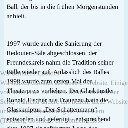
Ball, der bis in die frühen Morgenstunden
anhielt.
1997 wurde auch die Sanierung der
Redouten-Säle abgeschlossen, der
Freundeskreis nahm die Tradition seiner
Bälle wieder auf. Anlässlich des Balles
Wir benutzen Cookies
1998 wurde zum ersten Mal der
Wir nutzen Cookies auf unserer Website. Einige
Theaterpreis verliehen. Der Glaskünstler
von ihnen sind essenziell für den Betrieb der
Ronald Fischer aus Frauenau hatte die
Seite, während andere uns helfen, diese Website
Glasskulptur „Der Schattenmann“
und die Nutzererfahrung zu verbessern
entworfen und gefertigt - entsprechend
(Tracking Cookies). Sie können selbst