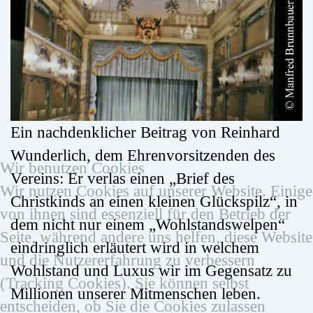
Ein nachdenklicher Beitrag von Reinhard
Wunderlich, dem Ehrenvorsitzenden des
Wir benutzen Cookies
Vereins: Er verlas einen „Brief des
Wir nutzen Cookies auf unserer Website. Einige
Christkinds an einen kleinen Glückspilz“, in
von ihnen sind essenziell für den Betrieb der
dem nicht nur einem „Wohlstandswelpen“
Seite, während andere uns helfen, diese Website
eindringlich erläutert wird in welchem
und die Nutzererfahrung zu verbessern
Wohlstand und Luxus wir im Gegensatz zu
(Tracking Cookies). Sie können selbst
Millionen unserer Mitmenschen leben.
entscheiden, ob Sie die Cookies zulassen