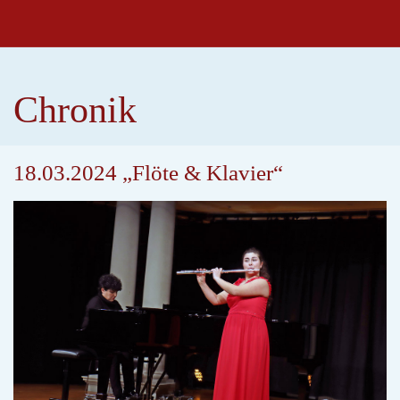
Chronik
18.03.2024 „Flöte & Klavier“