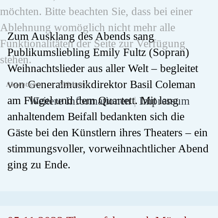
möchten. Bitte beachten Sie, dass bei einer
Ablehnung womöglich nicht mehr alle
Zum Ausklang des Abends sang
Funktionalitäten der Seite zur Verfügung
Publikumsliebling Emily Fultz (Sopran)
stehen.
Weihnachtslieder aus aller Welt – begleitet
von Generalmusikdirektor Basil Coleman
Akzeptieren
Ablehnen
am Flügel und dem Quartett. Mit lang
Weitere Informationen
|
Impressum
anhaltendem Beifall bedankten sich die
Gäste bei den Künstlern ihres Theaters – ein
stimmungsvoller, vorweihnachtlicher Abend
ging zu Ende.